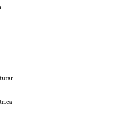
a
turar
trica