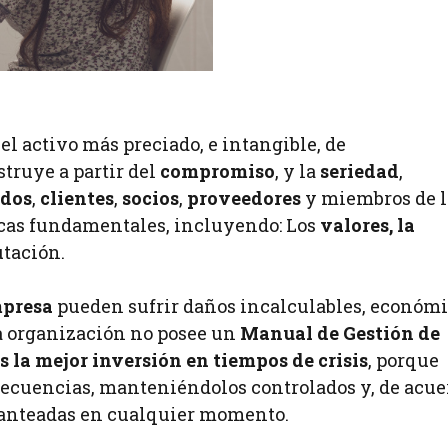
 el activo más preciado, e intangible, de
truye a partir del
compromiso
, y la
seriedad
,
dos
,
clientes
,
socios
,
proveedores
y miembros de l
icas fundamentales, incluyendo: Los
valores, la
utación.
mpresa
pueden sufrir daños incalculables, económi
la organización no posee un
Manual de Gestión de
s la mejor inversión en tiempos de crisis
, porque
secuencias, manteniéndolos controlados y, de acue
planteadas en cualquier momento.