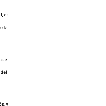
l,
es
o la
arse
 del
ón
y