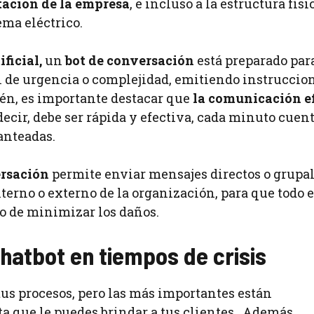
tación de la empresa
, e incluso a la estructura físi
tema eléctrico.
ificial,
un
bot de conversación
está preparado par
ivel de urgencia o complejidad, emitiendo instruccio
én, es importante destacar que
la comunicación e
 decir, debe ser rápida y efectiva, cada minuto cuent
lanteadas.
ersación
permite enviar mensajes directos o grupal
nterno o externo de la organización, para que todo 
ro de minimizar los daños.
hatbot en tiempos de crisis
us procesos, pero las más importantes están
sta que le puedes brindar a tus clientes. Además,