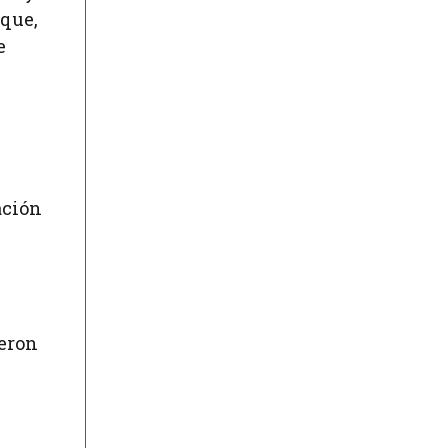
 que,
e
ación
ueron