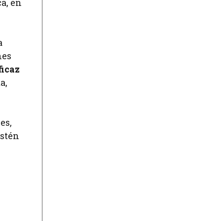
ca, en
a
nes
ficaz
a,
es,
estén