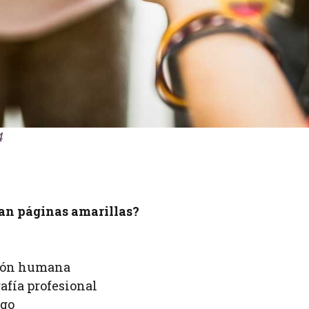
4
an páginas amarillas?
xión humana
afía profesional
ego