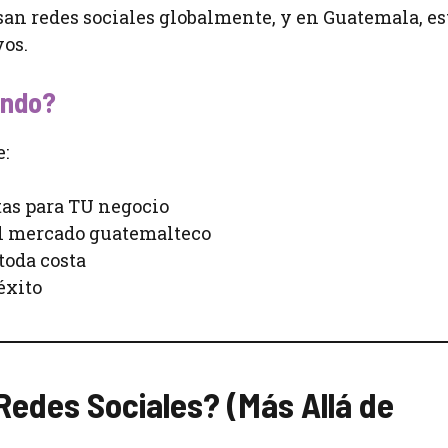
an redes sociales globalmente, y en Guatemala, es
vos.
endo?
e:
tas para TU negocio
el mercado guatemalteco
toda costa
éxito
Redes Sociales? (Más Allá de