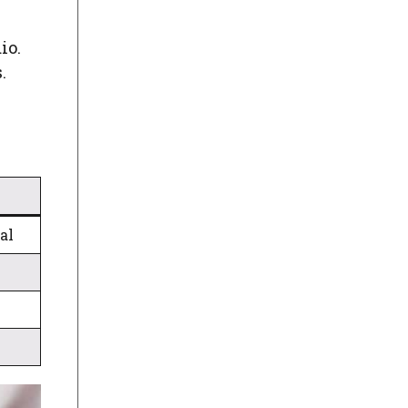
io.
.
al