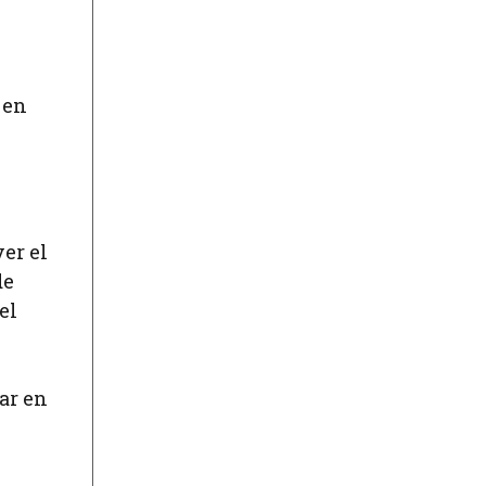
 en
er el
de
el
ar en