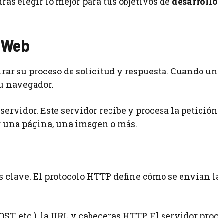
rás elegir lo mejor para tus objetivos de
desarroll
 Web
ar su proceso de solicitud y respuesta. Cuando un
u navegador.
rvidor. Este servidor recibe y procesa la petición
r una página, una imagen o más.
s clave. El protocolo HTTP define cómo se envían l
OST, etc.), la URL y cabeceras HTTP. El servidor pro