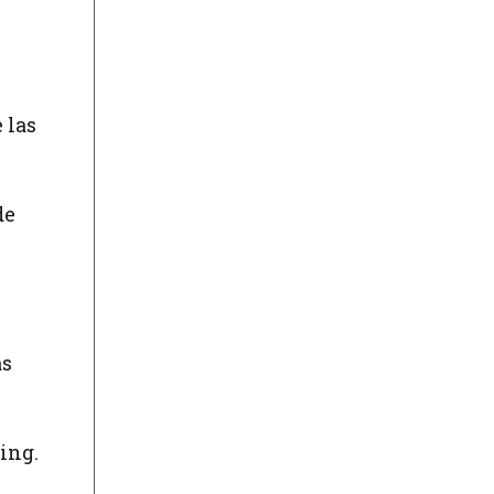
 las
de
as
ing.