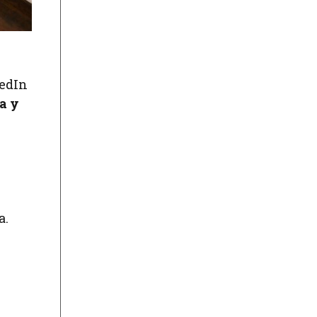
kedIn
a y
a.
a