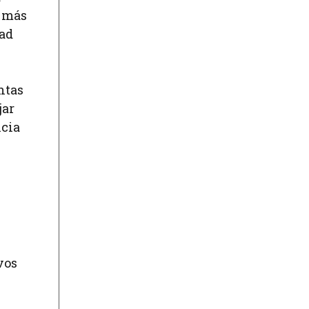
r más
dad
ntas
jar
ncia
vos