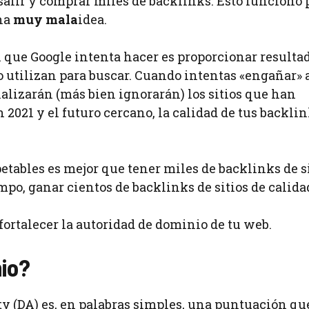
salir y comprar miles de backlinks. Esto funcionó 
una
muy mala
idea.
l que Google intenta hacer es proporcionar resulta
lo utilizan para buscar. Cuando intentas «engañar» 
lizarán (más bien ignorarán) los sitios que han
2021 y el futuro cercano, la calidad de tus backli
etables es mejor que tener miles de backlinks de s
mpo, ganar cientos de backlinks de sitios de calida
fortalecer la autoridad de dominio de tu web.
io?
y (DA) es, en palabras simples, una puntuación qu