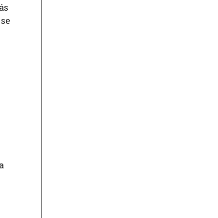
ás
 se
a