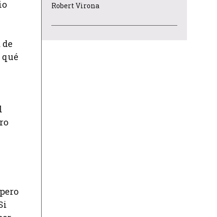
io
Robert Virona
 de
r qué
l
ro
 pero
Si