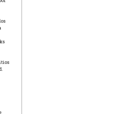
por
dos
a
nks
itios
d.
e