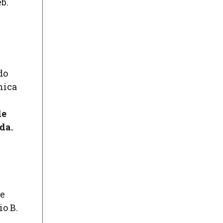
b.
do
nica
de
da.
le
o B.