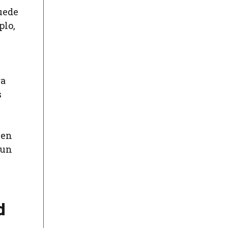
puede
plo,
ra
s
 en
 un
d