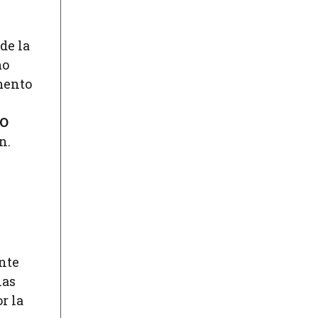
de la
mo
mento
O
n.
ente
ias
r la