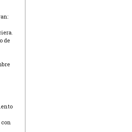
ran:
iera.
o de
mbre
iento
n con