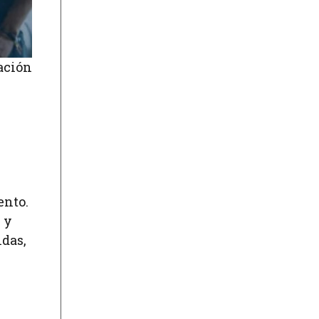
ación
ento.
 y
idas,