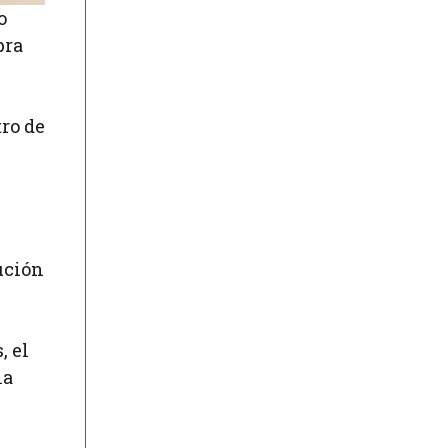
 o
bra
tro de
ución
, el
la