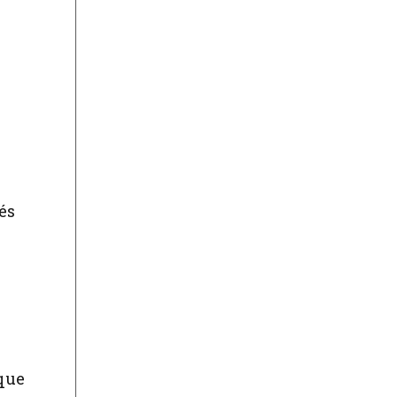
és
 que