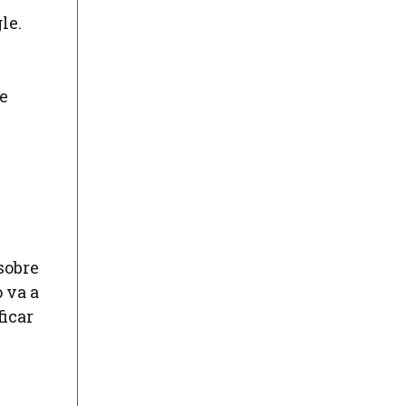
le.
re
sobre
 va a
ficar