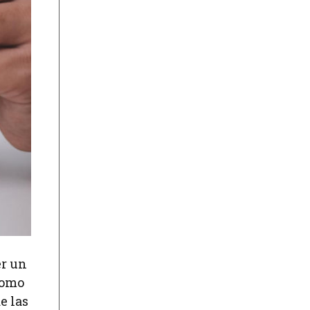
er un
como
e las