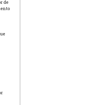
r de
iento
que
or